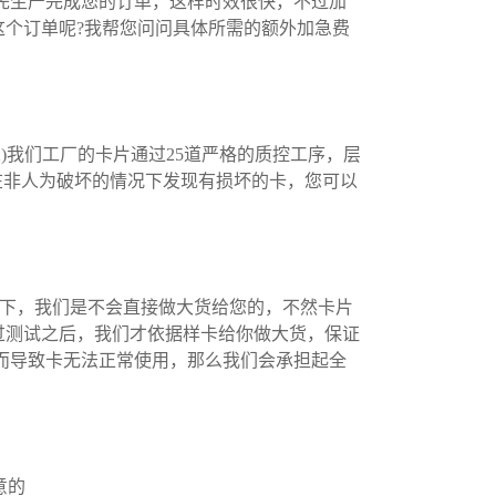
优先生产完成您的订单，这样时效很快，不过加
这个订单呢?我帮您问问具体所需的额外加急费
。2)我们工厂的卡片通过25道严格的质控工序，层
若是在非人为破坏的情况下发现有损坏的卡，您可以
况下，我们是不会直接做大货给您的，不然卡片
过测试之后，我们才依据样卡给你做大货，保证
了而导致卡无法正常使用，那么我们会承担起全
意的