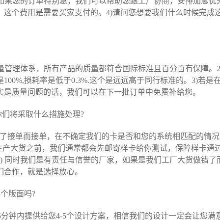
 如果您的订单特别急，我们可以帮助您跟工厂协商，安排加急
这个费用是需要买家支付的。4)请问您想要我们什么时候完成
8国际质量管理体系，所有产品的质量都符合国际标准且百分百有保障
00%,损耗率是低于0.3%.这个是远远高于同行标准的。3)
实是质量问题的话，我们可以在下一批订单中免费补给您。
们将采取什么措施处理?
是为了接单而接单，在不确定我们的卡是否和您的系统相匹配的情
在生产大货之前，我们通常都会先邮寄样卡给你测试，保障样卡通
) 同时我们是有责任与信誉的厂家，如果是我们工厂大货做错
们合作，就是选择放心。
3个版面吗?
5分钟内提供给您4-5个设计方案，相信我们的设计一定会让您满