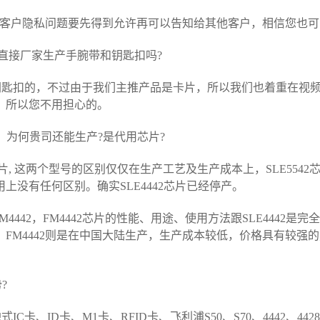
于客户隐私问题要先得到允许再可以告知给其他客户，相信您也
直接厂家生产手腕带和钥匙扣吗?
钥匙扣的，不过由于我们主推产品是卡片，所以我们也着重在视
，所以您不用担心的。
产，为何贵司还能生产?是代用芯片?
42芯片, 这两个型号的区别仅仅在生产工艺及生产成本上，SLE554
没有任何区别。确实SLE4442芯片已经停产。
442，FM4442芯片的性能、用途、使用方法跟SLE4442是完
FM4442则是在中国大陆生产，生产成本较低，价格具有较强
?
ID卡、M1卡、RFID卡、飞利浦S50、S70、4442、4428、5