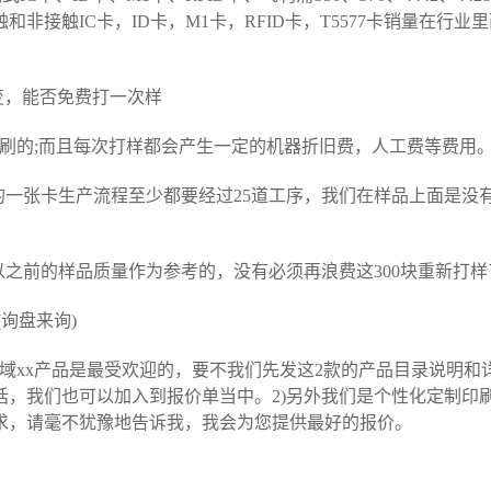
和非接触IC卡，ID卡，M1卡，RFID卡，T5577卡销量在
变，能否免费打一次样
印刷的;而且每次打样都会产生一定的机器折旧费，人工费等费用
一张卡生产流程至少都要经过25道工序，我们在样品上面是没有
之前的样品质量作为参考的，没有必须再浪费这300块重新打样
询盘来询)
区域xx产品是最受欢迎的，要不我们先发这2款的产品目录说明
话，我们也可以加入到报价单当中。2)另外我们是个性化定制印
求，请毫不犹豫地告诉我，我会为您提供最好的报价。