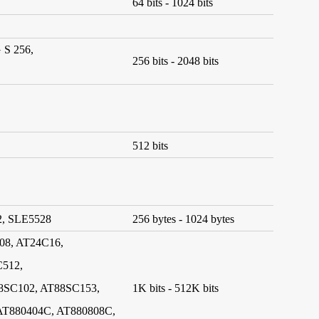
64 bits - 1024 bits
S 256,
256 bits - 2048 bits
512 bits
2, SLE5528
256 bytes - 1024 bytes
08, AT24C16,
512,
8SC102, AT88SC153,
1K bits - 512K bits
AT880404C, AT880808C,