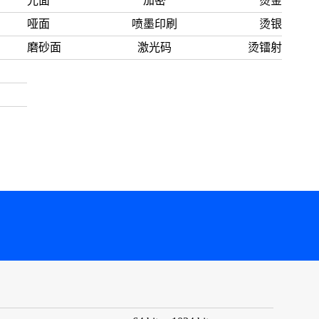
光面
加密
烫金
哑面
喷墨印刷
烫银
磨砂面
激光码
烫镭射