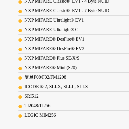
NXP MIFARE Classic® EV1 - 4 Byte NUID
NXP MIFARE Classic® EV1 - 7 Byte NUID
NXP MIFARE Ultralight® EV1
NXP MIFARE Ultralight® C
NXP MIFARE® DesFire® EV1
NXP MIFARE® DesFire® EV2
NXP MIFARE® Plus SE/X/S
NXP MIFARE® Mini (S20)
复旦F08/F32/FM1208
ICODE ® 2, SLI-X, SLI-L, SLI-S
SRI512
TI2048/TI256
LEGIC MIM256