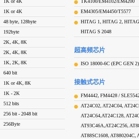
1K or 4K
TK4100/EM4102/EM4200
1K or 4K
EM4305/EM4450/T5577
48 byte, 128byte
HITAG 1, HITAG 2, HITAG 
HITAG S 2048
192byte
2K, 4K, 8K
超高频芯片
2K, 4K, 8K
1K, 2K, 8K
ISO 18000-6C (EPC GEN 2)
640 bit
接触式芯片
1K or 4K, 8K
1K - 2K
FM4442, FM4428 / SLE554
512 bits
AT24C02, AT24C04, AT24C
256 bit - 2048 bit
AT24C64,AT24C128, AT24C
256Byte
AT93C46A,AT24C256, AT8
AT88SC1608, AT880204C, 