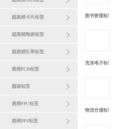
图书管理标签
RFID卡
超高频卡片标签
中料
超高频陶瓷标签
腕带卡
超高频扎带标签
洗涤电子标签
钥匙扣卡
高频PCB标签
芯片卡组成
服装标签
礼品卡
高频FPC标签
物流仓储标签
优惠卡
高频PPS标签