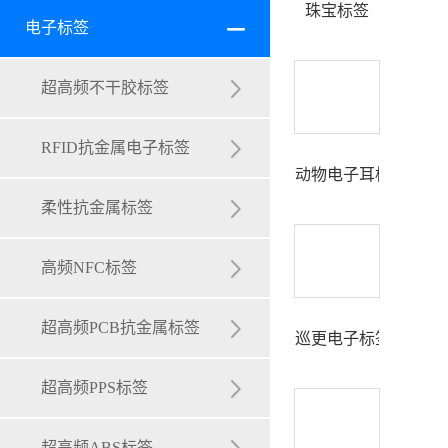
珠宝标签
电子标签
会员卡
门禁卡
超高频不干胶标签
酒店木质卡
RFID抗金属电子标签
动物电子耳标
酒店房卡
柔性抗金属标签
工作证
高频NFC标签
学生卡
超高频PCB抗金属标签
巡更电子标签
复合卡
超高频PPS标签
接触式芯片卡
超高频ABS标签