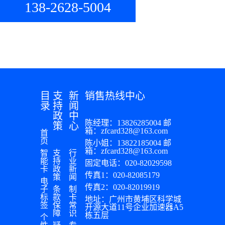
138-2628-5004
目
支
新
销售热线中心
录
持
闻
政
中
陈经理：13826285004 邮
策
心
箱：zfcard328@163.com
首
页
陈小姐：13822185004 邮
箱：zfcard328@163.com
智
支
行
能
持
业
固定电话：020-82029598
卡
政
新
传真1：020-82085179
策
闻
电
传真2：020-82019919
子
条
制
标
款
卡
地址：广州市黄埔区科学城
签
保
常
开源大道11号企业加速器A5
障
识
栋五层
个