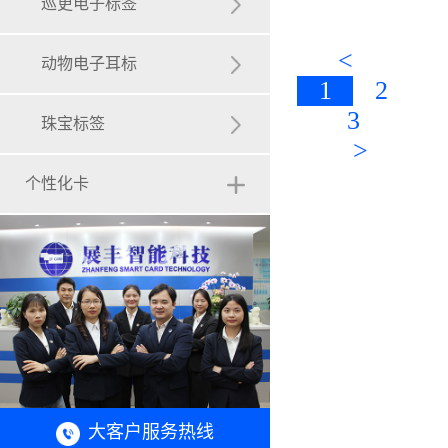
异形卡/定制卡
巡更电子标签
<
NFC卡
动物电子耳标
1
2
3
珠宝标签
>
个性化卡
大客户服务热线