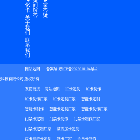
性
疑
专
化
问
家
卡
解
答
答
疑
关
于
我
们
联
系
我
们
网站地图
|备案号:
粤ICP备2023010104号-2
展丰智能科技有限公司 版权所有
友情链接：
网站地图
IC卡定制
IC卡制作
IC卡制作厂家
IC卡定制厂家
智能卡定制
智能卡制作
智能卡定制厂家
智能卡制作厂家
门禁卡定制
门禁卡制作
门禁卡制作厂家
门禁卡定制厂家
酒店房卡定制
房卡感应卡定制
制卡厂家
会员卡制作