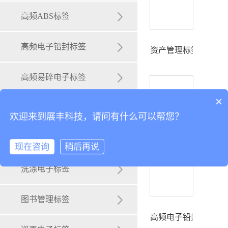
门票卡
高频ABS标签
防伪卡
高频电子铅封标签
资产管理标签
行李卡
高频易碎电子标签
可以介绍下你们的产品么？
×
条码卡
资产管理标签
欢迎来到展丰科技，请问有什么可以帮您？
高频易碎电子标签
磁条卡
物流仓储标签
现在咨询
稍后再说
刮刮卡
洗涤电子标签
签名条卡
图书管理标签
高频电子铅封标签