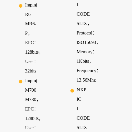
I
Impinj
CODE
R6
SLIX，
MR6-
Protocol：
P，
ISO15693，
EPC：
Memory：
128bits，
1Kbits，
User：
Frequency：
32bits
13.56Mhz
Impinj
NXP
M700
IC
M730，
I
EPC：
CODE
128bits，
SLIX
User：